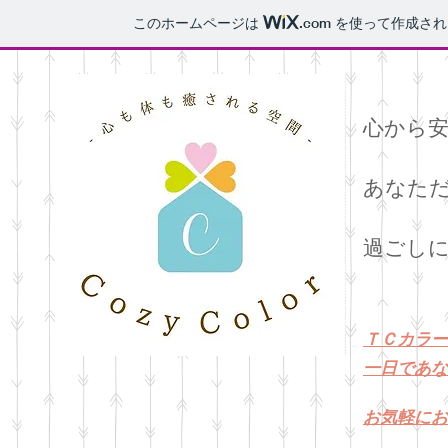
このホームページは
.com
を使って作成され
心から
あなた
過ごし
ＴＣカラー
​一日であ
​お気軽に