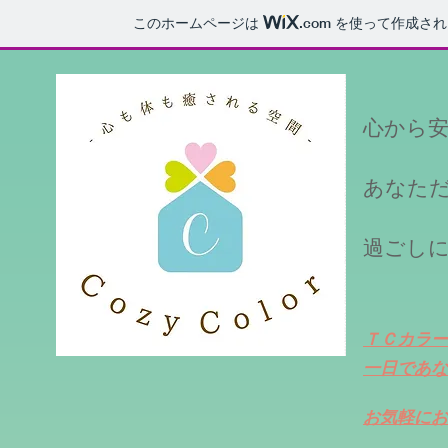
このホームページは
.com
を使って作成され
心から
あなた
過ごし
ＴＣカラー
​一日であ
​お気軽に